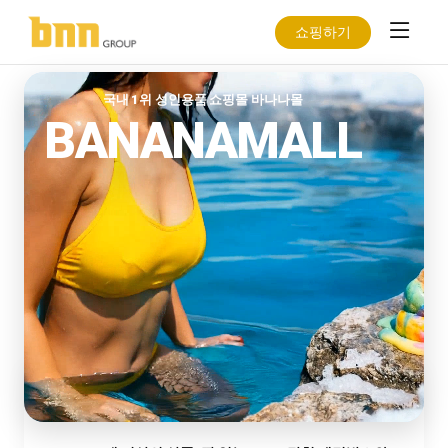
무
료
쇼핑하기
성인인증하고 보러가기
증
NEW
성인인증하고 보러가기
정
BEST-
성인인증하고 보러가기
2026
SELLER
국내 1위 성인용품 쇼핑몰 바나나몰
AV
BANANAMALL
배
우
달
력
무
료
증
정
이
꽝
없
벤
는
트
100%
바
당
나
바
첨
나
나
&
몰
나
성
단
몰
인
독
x
용
&
니
품
사
포