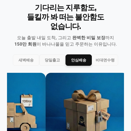
기다리는 지루함도,
들킬까 봐 떠는 불안함도
없습니다.
오늘 출발 내일 도착, 그리고
완벽한 비밀 보장
까지
150만 회원
이 바나나몰을 믿고 주문하는 이유입니다.
새벽배송
당일출고
안심배송
비대면수령