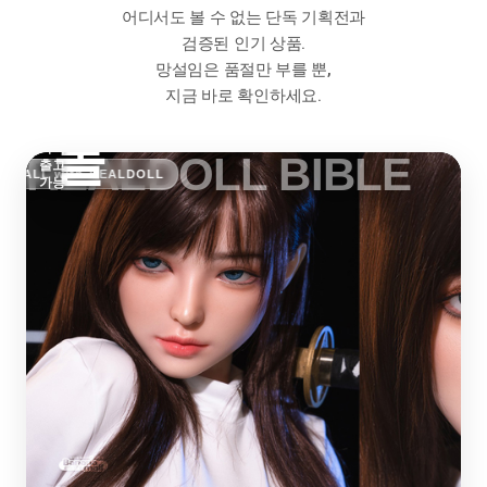
지 않
어디서도 볼 수 없는 단독 기획전과
리
는
검증된 인기 상품.
무한
라인
망설임은 품절만 부를 뿐,
얼
업
지금 바로 확인하세요.
기다
림은
No!
돌
즉시
REALDOLL BIBLE
출고
AMALL with REALDOLL
가능