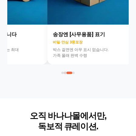
니다
송장엔 [사무용품] 표기
비밀·안심 3중포장
는 최대
박스 겉면엔 아무 표시 없습니다.
가족 몰래 완벽 수령
실제
사이
바나
즈
나몰
리얼
특별
플레
기획
이
전
믿을
전
수 있
오직 바나나몰에서만,
는
안전
독보적 큐레이션.
소재
신
사용
멈추