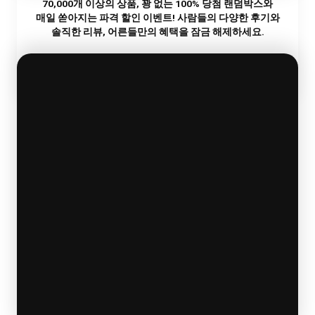
70,000개 이상의 상품,
꽝 없는 100% 당첨 랜덤박스와
랜
전
리
매일 쏟아지는 파격 할인 이벤트!
사람들의 다양한 후기와
덤
예
기
박
약
프
솔직한 리뷰, 어른들만의 혜택을 잠금 해제하세요.
스
중
트
SECRET EVENT
바나나몰
이달의 스페셜 이벤트
터치해서 봉인 해제하기