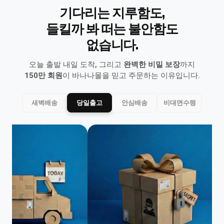
기다리는 지루함도,
들킬까 봐 떠는 불안함도
없습니다.
오늘 출발 내일 도착, 그리고
완벽한 비밀 보장
까지
150만 회원
이 바나나몰을 믿고 주문하는 이유입니다.
새벽배송
당일출고
안심배송
비대면수령