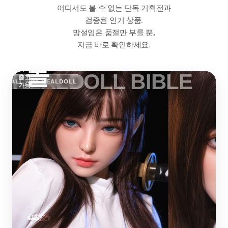
지 않
어디서도 볼 수 없는 단독 기획전과
리
는
검증된 인기 상품.
무한
라인
망설임은 품절만 부를 뿐,
얼
업
지금 바로 확인하세요.
기다
림은
No!
돌
즉시
REALDOLL BIBLE
출고
AMALL with REALDOLL
가능