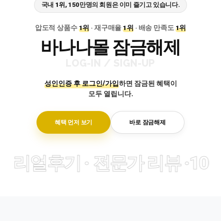
국내
1위
, 150만명의 회원은 이미 즐기고 있습니다.
압도적 상품수
1위
· 재구매율
1위
· 배송 만족도
1위
바나나몰 잠금해제
LOG-IN / SIGN-UP
성인인증 후 로그인/가입
하면
잠금된 혜택이
모두 열립니다.
혜택 먼저 보기
바로 잠금해제
개의 리얼후기 · 전문가 리뷰 ·
1