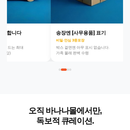
합니다
송장엔 [사무용품] 표기
비밀·안심 3중포장
드는 최대
박스 겉면엔 아무 표시 없습니다.
가족 몰래 완벽 수령
실제
사이
바나
즈
나몰
리얼
특별
플레
기획
이
전
믿을
전
수 있
오직 바나나몰에서만,
는
안전
독보적 큐레이션.
소재
신
사용
멈추