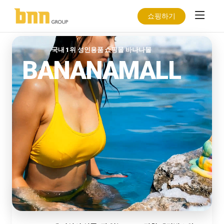
무
료
쇼핑하기
성인인증하고 보러가기
증
NEW
성인인증하고 보러가기
정
BEST-
성인인증하고 보러가기
2026
SELLER
국내 1위 성인용품 쇼핑몰 바나나몰
AV
BANANAMALL
배
우
달
력
무
료
증
정
이
꽝
없
벤
는
트
100%
바
당
나
바
첨
나
나
&
몰
나
성
단
몰
인
독
x
용
&
니
품
사
포