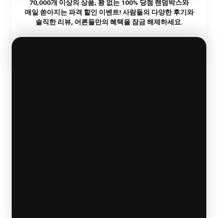
70,000개 이상의 상품,
꽝 없는 100% 당첨 랜덤박스와
랜
전
리
매일 쏟아지는 파격 할인 이벤트!
사람들의 다양한 후기와
덤
예
기
박
약
프
솔직한 리뷰, 어른들만의 혜택을 잠금 해제하세요.
스
중
트
SECRET EVENT
바나나몰
이달의 스페셜 이벤트
터치해서 봉인 해제하기